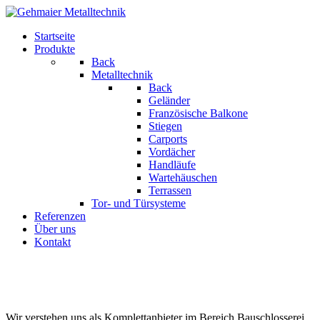
Startseite
Produkte
Back
Metalltechnik
Back
Geländer
Französische Balkone
Stiegen
Carports
Vordächer
Handläufe
Wartehäuschen
Terrassen
Tor- und Türsysteme
Referenzen
Über uns
Kontakt
Wir verstehen uns als Komplettanbieter im Bereich Bauschlosserei