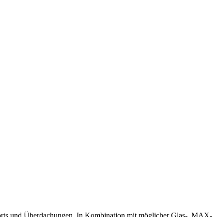
ports und Überdachungen. In Kombination mit möglicher Glas-, MAX-